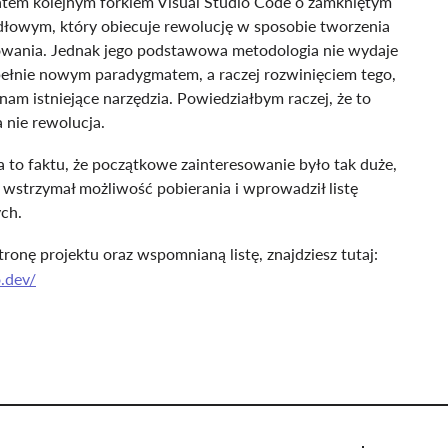
zatem kolejnym forkiem Visual Studio Code o zamkniętym
dłowym, który obiecuje rewolucję w sposobie tworzenia
wania. Jednak jego podstawowa metodologia nie wydaje
pełnie nowym paradygmatem, a raczej rozwinięciem tego,
 nam istniejące narzędzia. Powiedziałbym raczej, że to
a nie rewolucja.
a to faktu, że początkowe zainteresowanie było tak duże,
wstrzymał możliwość pobierania i wprowadził listę
ch.
tronę projektu oraz wspomnianą listę, znajdziesz tutaj:
o.dev/