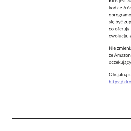
Kiro jest 
kodzie źró
oprogramo
się być zu
co oferują
ewolucja, 
Nie zmieni
że Amazon 
oczekujący
Oficjalną s
https://kir