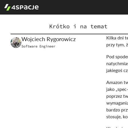
Krótko i na temat
Kilka dni 
Wojciech
Rygorowicz
przy tym, ż
Software Engineer
Pod spodem
natychmias
jakiegoś c
Amazon twi
jako „spec
poprzez tw
wymagania 
bardzo prz
stosuje, ko