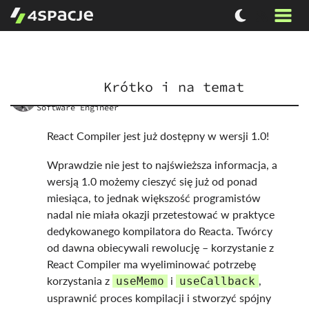
Krótko i na temat
Wojciech
Rygorowicz
Software Engineer
React Compiler jest już dostępny w wersji 1.0!
Wprawdzie nie jest to najświeższa informacja, a
wersją 1.0 możemy cieszyć się już od ponad
miesiąca, to jednak
większość programistów
nadal nie miała okazji przetestować w praktyce
dedykowanego kompilatora do Reacta. Twórcy
od dawna obiecywali rewolucję – korzystanie z
React Compiler ma wyeliminować potrzebę
korzystania z
i
,
useMemo
useCallback
usprawnić proces kompilacji i stworzyć spójny