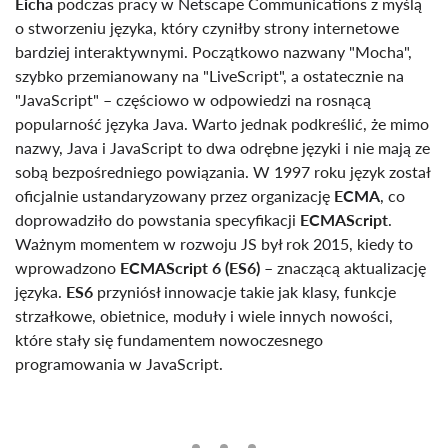
Eicha
podczas pracy w Netscape Communications z myślą
o stworzeniu języka, który czyniłby strony internetowe
bardziej interaktywnymi. Początkowo nazwany "Mocha",
szybko przemianowany na "LiveScript", a ostatecznie na
"JavaScript" – częściowo w odpowiedzi na rosnącą
popularność języka Java. Warto jednak podkreślić, że mimo
nazwy, Java i JavaScript to dwa odrębne języki i nie mają ze
sobą bezpośredniego powiązania. W 1997 roku język został
oficjalnie ustandaryzowany przez organizację
ECMA
, co
doprowadziło do powstania specyfikacji
ECMAScript
.
Ważnym momentem w rozwoju JS był rok 2015, kiedy to
wprowadzono
ECMAScript 6 (ES6)
– znaczącą aktualizację
języka.
ES6
przyniósł innowacje takie jak klasy, funkcje
strzałkowe, obietnice, moduły i wiele innych nowości,
które stały się fundamentem nowoczesnego
programowania w JavaScript.