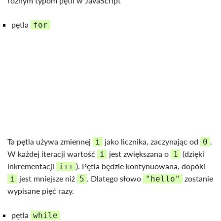
różnym typom pętli w JavaScript
pętla
for
Ta pętla używa zmiennej
jako licznika, zaczynając od
.
i
0
W każdej iteracji wartość
jest zwiększana o
(dzięki
i
1
inkrementacji
). Pętla będzie kontynuowana, dopóki
i++
jest mniejsze niż
. Dlatego słowo
zostanie
i
5
"hello"
wypisane pięć razy.
pętla
while