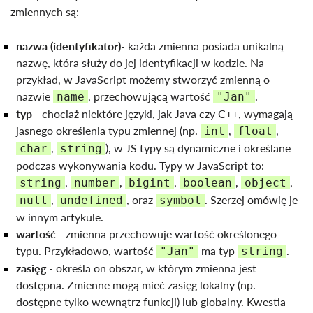
zmiennych są:
nazwa (identyfikator)
- każda zmienna posiada unikalną
nazwę, która służy do jej identyfikacji w kodzie. Na
przykład, w JavaScript możemy stworzyć zmienną o
nazwie
, przechowującą wartość
.
name
"Jan"
typ
- chociaż niektóre języki, jak Java czy C++, wymagają
jasnego określenia typu zmiennej (np.
,
,
int
float
,
), w JS typy są dynamiczne i określane
char
string
podczas wykonywania kodu. Typy w JavaScript to:
,
,
,
,
,
string
number
bigint
boolean
object
,
, oraz
. Szerzej omówię je
null
undefined
symbol
w innym artykule.
wartość
- zmienna przechowuje wartość określonego
typu. Przykładowo, wartość
ma typ
.
"Jan"
string
zasięg
- określa on obszar, w którym zmienna jest
dostępna. Zmienne mogą mieć zasięg lokalny (np.
dostępne tylko wewnątrz funkcji) lub globalny. Kwestia