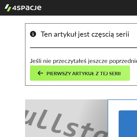
Ten artykuł jest częscią serii
Jeśli nie przeczytałeś jeszcze poprzedn
PIERWSZY ARTYKUŁ Z TEJ SERII