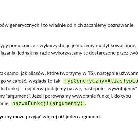
ów generycznych i to właśnie od nich zaczniemy poznawanie
 typy pomocnicze - wykorzystując je możemy modyfikować inne, i
ązania, jednak na razie wykorzystamy te dostarczone przez tw
 (tak samo, jak aliasów, które tworzymy w TS), następnie używa
ego w całość, wygląda to tak:
TypGeneryczny<AliasTypL
do funkcji - najpierw podajemy nazwę, następnie "wywołujemy"
y "argument". Jeżeli porównamy wywołanie funkcji, do typu
bnie:
.
nazwaFunkcji(argumenty)
yczny może przyjąć więcej niż jeden argument
.