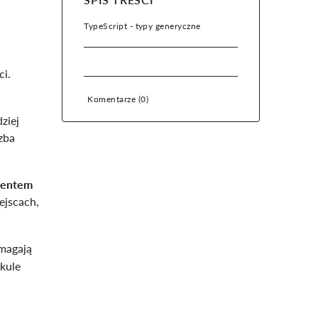
TypeScript - typy generyczne
ci.
Komentarze (
0
)
ziej
zba
mentem
ejscach,
omagają
kule