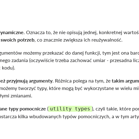
 dynamiczne
. Oznacza to, że nie opisują jednej, konkretnej wartoś
 swoich potrzeb
, co znacznie zwiększa ich reużywalność.
gumentów możemy przekazać do danej funkcji, tym jest ona bard
ego zadania (oczywiście trzeba zachować umiar - przesadna lic
 kodu).
eż przyjmują argumenty
. Różnica polega na tym, że
takim argu
 możemy tworzyć typy, które mogą być wykorzystane w wielu mi
ałymi zmianami.
ane typy pomocnicze
(
), czyli takie, które p
utility types
ostarcza kilka wbudowanych typów pomocniczych, a w tym arty