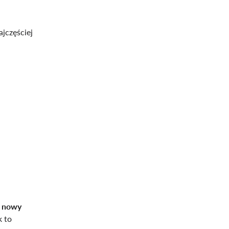
ajczęściej
e nowy
k to