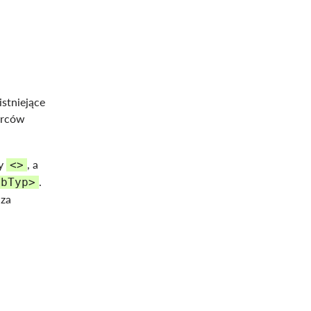
stniejące
órców
my
, a
<>
.
ubTyp>
 za