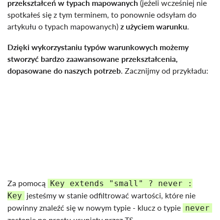
przekształceń w typach mapowanych
(jeżeli wcześniej nie
spotkałeś się z tym terminem, to ponownie odsyłam do
artykułu o typach mapowanych)
z użyciem warunku
.
Dzięki wykorzystaniu typów warunkowych możemy
stworzyć bardzo zaawansowane przekształcenia,
dopasowane do naszych potrzeb
. Zacznijmy od przykładu:
Za pomocą
Key extends "small" ? never :
jesteśmy w stanie odfiltrować wartości, które nie
Key
powinny znaleźć się w nowym typie - klucz o typie
never
zostanie po prostu usunięty przez TS.