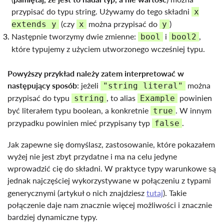
przypisać do typu string. Używamy do tego składni
x
(czy
można przypisać do
)
extends y
x
y
Następnie tworzymy dwie zmienne:
i
,
bool
bool2
które typujemy z użyciem utworzonego wcześniej typu.
Powyższy przykład należy zatem interpretować w
następujący sposób
: jeżeli
można
"string literal"
przypisać do typu
, to alias
powinien
string
Example
być literałem typu boolean, a konkretnie
. W innym
true
przypadku powinien mieć przypisany typ
.
false
Jak zapewne się domyślasz, zastosowanie, które pokazałem
wyżej nie jest zbyt przydatne i ma na celu jedyne
wprowadzić cię do składni. W praktyce typy warunkowe są
jednak najczęściej wykorzystywane w połączeniu z typami
generycznymi (artykuł o nich znajdziesz
tutaj
). Takie
połączenie daje nam znacznie więcej możliwości i znacznie
bardziej dynamiczne typy.