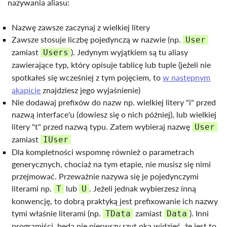
nazywania aliasu:
Nazwę zawsze zaczynaj z wielkiej litery
Zawsze stosuje liczbę pojedynczą w nazwie (np.
User
zamiast
). Jedynym wyjątkiem są tu aliasy
Users
zawierające typ, który opisuje tablicę lub tuple (jeżeli nie
spotkałeś się wcześniej z tym pojęciem, to
w następnym
akapicie
znajdziesz jego wyjaśnienie)
Nie dodawaj prefixów do nazw np. wielkiej litery "i" przed
nazwą interface'u (dowiesz się o nich później), lub wielkiej
litery "t" przed nazwą typu. Zatem wybieraj nazwę
User
zamiast
IUser
Dla kompletności wspomnę również o parametrach
generycznych, chociaż na tym etapie, nie musisz się nimi
przejmować. Przeważnie nazywa się je pojedynczymi
literami np.
lub
. Jeżeli jednak wybierzesz inną
T
U
konwencję, to dobrą praktyką jest prefixowanie ich nazwy
tymi właśnie literami (np.
zamiast
). Inni
TData
Data
programiści, będą nie pierwszy rzut oka widzieć, że jest to