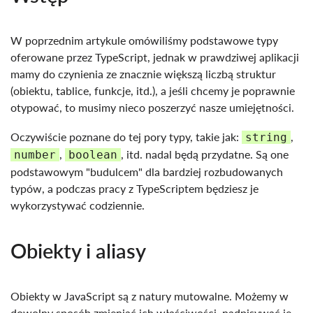
W poprzednim artykule omówiliśmy podstawowe typy
oferowane przez TypeScript, jednak w prawdziwej aplikacji
mamy do czynienia ze znacznie większą liczbą struktur
(obiektu, tablice, funkcje, itd.), a jeśli chcemy je poprawnie
otypować, to musimy nieco poszerzyć nasze umiejętności.
Oczywiście poznane do tej pory typy, takie jak:
,
string
,
, itd. nadal będą przydatne. Są one
number
boolean
podstawowym "budulcem" dla bardziej rozbudowanych
typów, a podczas pracy z TypeScriptem będziesz je
wykorzystywać codziennie.
Obiekty i aliasy
Obiekty w JavaScript są z natury mutowalne. Możemy w
dowolny sposób zmieniać ich właściwości, nadpisywać je,